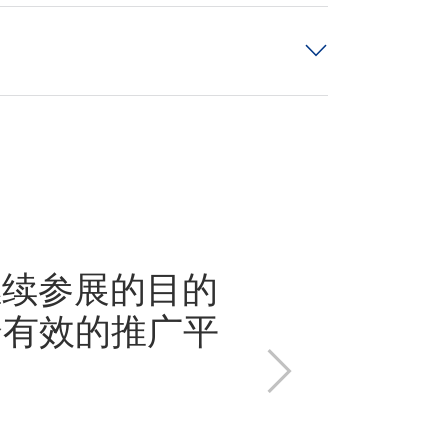
SIAF广
继续参展的目的
主办方将SI
个有效的推广平
了。短短的
下
户信息。
一