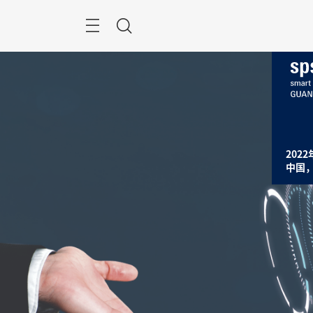
跳
过
搜
索
2022
中国