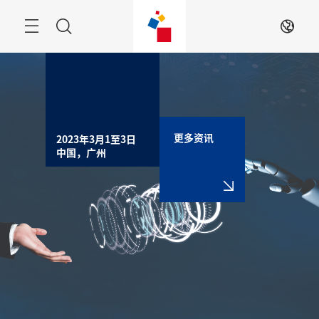
跳
过
搜
ZH
索
更多资讯
2023年3月1至3日

中国，广州