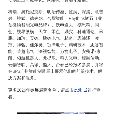
动制造业向数字化、网络化、智能化发展。
科瑞、奥托尼克斯、明治传感、虹润、深浦、意普
兴、神武、德夫尔、合熠智能、Raythink燧石（睿
创微纳智能光电品牌）、沃申道夫、德恩科、同
创、视界纵横、天立、零点、鼎实、科迪通达、讯
鹏、加玮、宾德、魏德电气、精奇、思沛泽、凌
翔、神驰、佳尔灵、贸泽电子、精研技术、思谷智
能、荣越电气、深视智能、万捷电子、安费诺/康
耐、领航机器人、尤提乐、科力光电、馥融传动、
云物智联、高诚、熊大、台春已经报名参展，并将
在SPS广州智能制造展上展示他们的前沿技术、解
决方案和服务。
此处
更多2026年参展展商名单，请点击
进行查
看。