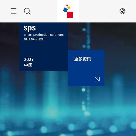
跳
过
搜
ZH
索
更多资讯
2027

中国