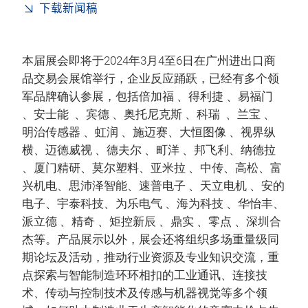
下载新闻稿
本届展会即将于2024年3月4至6日在广州进出口商
品交易会展馆举行，企业反应踊跃，已经有多个领
军品牌确认参展，包括倍加福 、得利捷 、易福门
、安士能 、宾德 、奥托尼克斯 、科瑞 、兰宝 、
明治传感器 、虹润 、施迈赛、大恒图像 、视界纵
横、迈德威视 、德夫尔 、町洋 、邦飞利、纳德拉
、厦门精研、莫尔塑料、亚米拉 、中传、高松、富
兴机电、思沛泽智能、速普电子 、天立电机 、安的
电子、宇泰科技、为乐电气 、海为科技 、华怡丰、
派立德 、精奇 、矩控新辰 、鼎实 、零点 、深圳合
杰等。产品展示以外，展会还将组织多场重量级同
期论坛及活动，推动行业资源及专业知识交流，重
点探索与智能制造环环相扣的工业通讯、连接技
术、传动与控制技术及传感与机器视觉等多个领