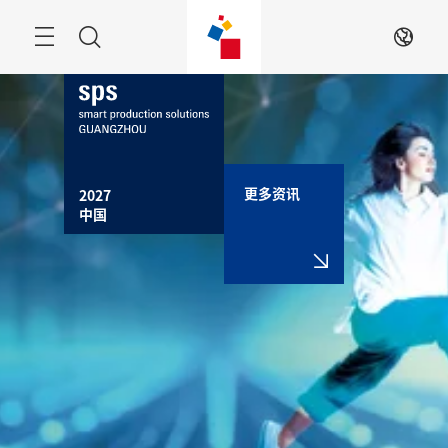
跳
过
搜
ZH
索
更多资讯
2027

中国